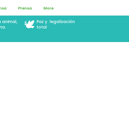
ensa
Prensa
More
🕊️
a animal,
Paz y legalización
na.
total