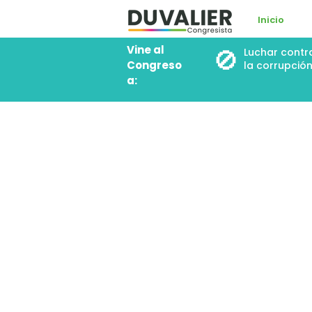
Inicio
Vine al
🚫
Luchar contr
Congreso
la corrupció
a: