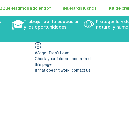
¿Qué estamos haciendo?
¡Nuestras luchas!
Kit de pr
🎓
🐶
a
Trabajar por la educación
Proteger la vid
n
y las oportunidades
natural y huma
Widget Didn’t Load
Check your internet and refresh
this page.
If that doesn’t work, contact us.