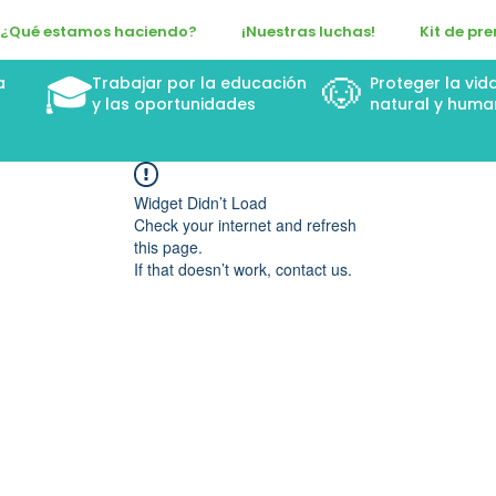
¿Qué estamos haciendo?
¡Nuestras luchas!
Kit de pr
🎓
🐶
a
Trabajar por la educación
Proteger la vid
n
y las oportunidades
natural y huma
Widget Didn’t Load
Check your internet and refresh
this page.
If that doesn’t work, contact us.