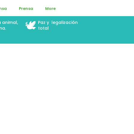
ensa
Prensa
More
🕊️
a animal,
Paz y legalización
na.
total