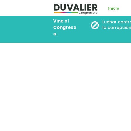
Inicio
Vine al
🚫
Luchar contr
Congreso
la corrupció
a: