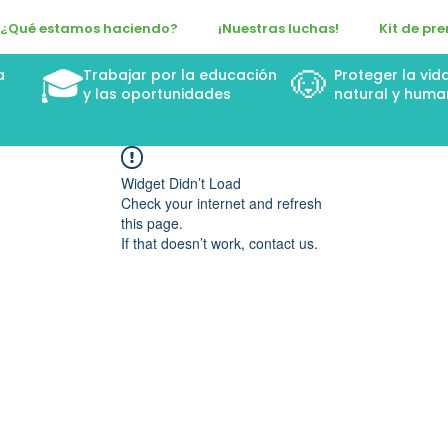
¿Qué estamos haciendo?
¡Nuestras luchas!
Kit de pr
🎓
🐶
a
Trabajar por la educación
Proteger la vid
n
y las oportunidades
natural y huma
Widget Didn’t Load
Check your internet and refresh
this page.
If that doesn’t work, contact us.