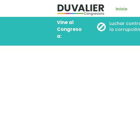
Inicio
Vine al
🚫
Luchar contr
Congreso
la corrupció
a: