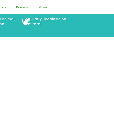
ensa
Prensa
More
🕊️
a animal,
Paz y legalización
na.
total