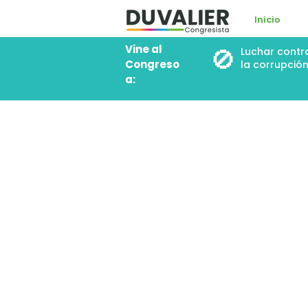
Inicio
Vine al
🚫
Luchar contr
Congreso
la corrupció
a: