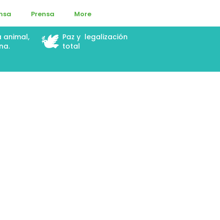
ensa
Prensa
More
🕊️
a animal,
Paz y legalización
na.
total