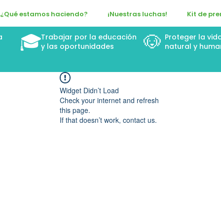
¿Qué estamos haciendo?
¡Nuestras luchas!
Kit de pr
🎓
🐶
a
Trabajar por la educación
Proteger la vid
n
y las oportunidades
natural y huma
Widget Didn’t Load
Check your internet and refresh
this page.
If that doesn’t work, contact us.