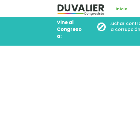
Inicio
Vine al
🚫
Luchar contr
Congreso
la corrupció
a: