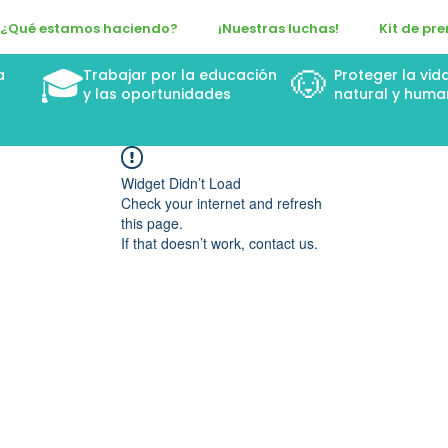
¿Qué estamos haciendo?
¡Nuestras luchas!
Kit de pr
🎓
🐶
a
Trabajar por la educación
Proteger la vid
n
y las oportunidades
natural y huma
Widget Didn’t Load
Check your internet and refresh
this page.
If that doesn’t work, contact us.