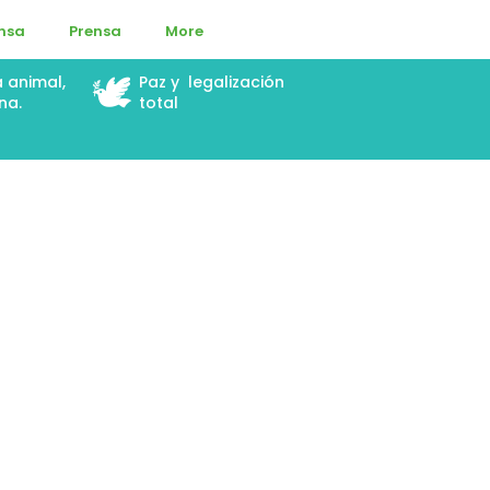
ensa
Prensa
More
🕊️
a animal,
Paz y legalización
na.
total