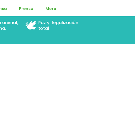
ensa
Prensa
More
🕊️
a animal,
Paz y legalización
na.
total