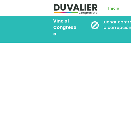
Inicio
Vine al
🚫
Luchar contr
Congreso
la corrupció
a: