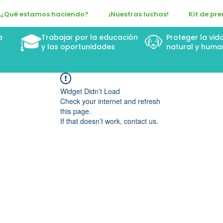
¿Qué estamos haciendo?
¡Nuestras luchas!
Kit de pr
🎓
🐶
a
Trabajar por la educación
Proteger la vid
n
y las oportunidades
natural y huma
Widget Didn’t Load
Check your internet and refresh
this page.
If that doesn’t work, contact us.