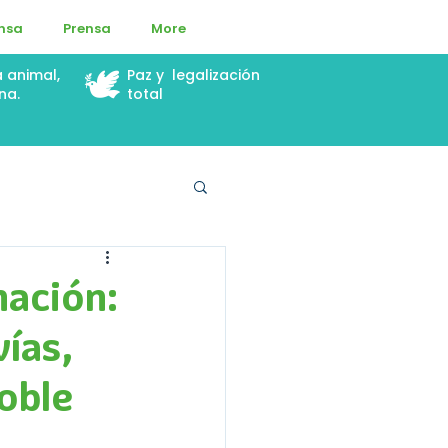
ensa
Prensa
More
🕊️
a animal,
Paz y legalización
na.
total
nación:
vías,
doble