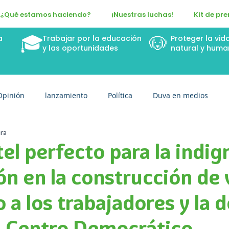
¿Qué estamos haciendo?
¡Nuestras luchas!
Kit de pr
🎓
🐶
a
Trabajar por la educación
Proteger la vid
n
y las oportunidades
natural y huma
Opinión
lanzamiento
Política
Duva en medios
ura
ctel perfecto para la indig
n en la construcción de 
 a los trabajadores y la 
l Centro Democrático