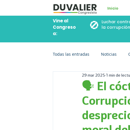
Inicio
Vine al
🚫
Luchar contr
Congreso
la corrupció
a:
Todas las entradas
Noticias
29 mar 2025
1 min de lect
🗣️ El có
Corrupció
desprecio
moral de