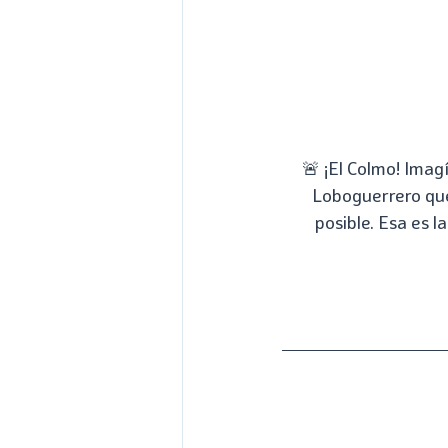
🚨 ¡El Colmo! Imagí
Loboguerrero que 
posible. Esa es l