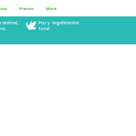
ensa
Prensa
More
🕊️
a animal,
Paz y legalización
na.
total