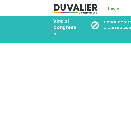
Inicio
Vine al
🚫
Luchar contr
Congreso
la corrupció
a: