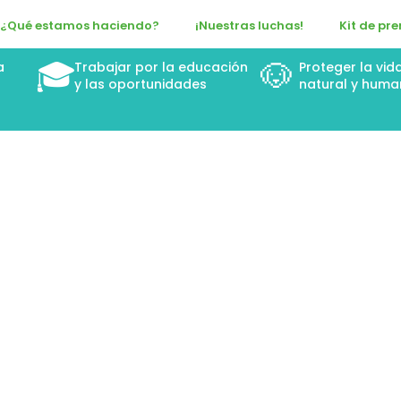
¿Qué estamos haciendo?
¡Nuestras luchas!
Kit de pr
🎓
🐶
a
Trabajar por la educación
Proteger la vid
n
y las oportunidades
natural y huma