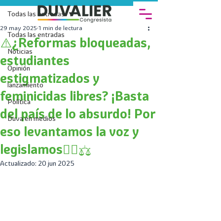
Todas las entradas
29 may 2025
1 min de lectura
Todas las entradas
⚠️¿Reformas bloqueadas,
Noticias
estudiantes
Opinión
estigmatizados y
lanzamiento
feminicidas libres? ¡Basta
Política
del país de lo absurdo! Por
Duva en medios
eso levantamos la voz y
legislamos✊🏻⚖️
Actualizado:
20 jun 2025